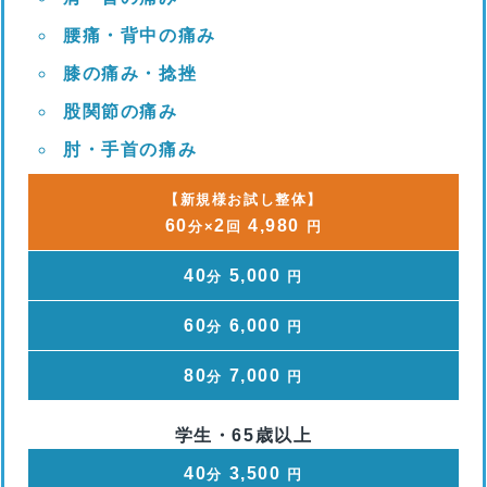
腰痛・背中の痛み
膝の痛み・捻挫
股関節の痛み
肘・手首の痛み
【新規様お試し整体】
60
2
4,980
分×
回
円
40
5,000
分
円
60
6,000
分
円
80
7,000
分
円
学生・65歳以上
40
3,500
分
円