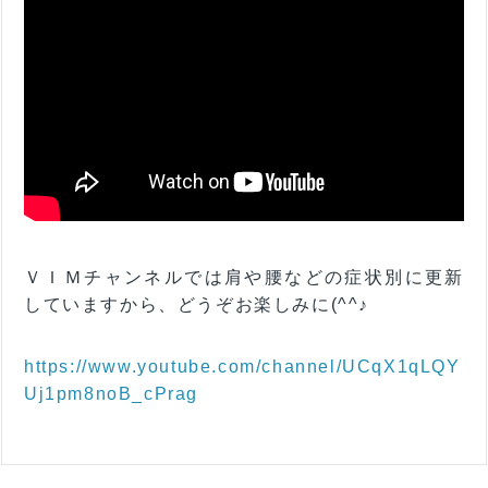
ＶＩＭチャンネルでは肩や腰などの症状別に更新
していますから、どうぞお楽しみに(^^♪
https://www.youtube.com/channel/UCqX1qLQY
Uj1pm8noB_cPrag