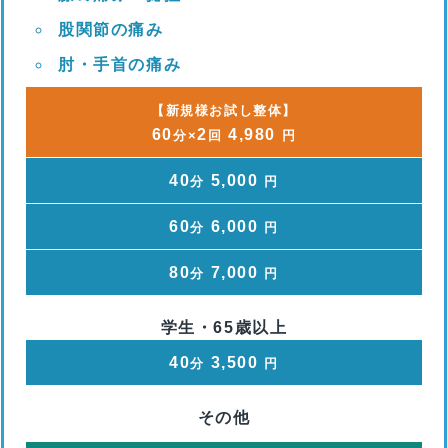
股関節の痛み
肘・手首の痛み
【新規様お試し整体】
60
2
4,980
分×
回
円
40
5,000
分
円
60
6,000
分
円
80
7,000
分
円
学生・65歳以上
40
3,500
分
円
その他