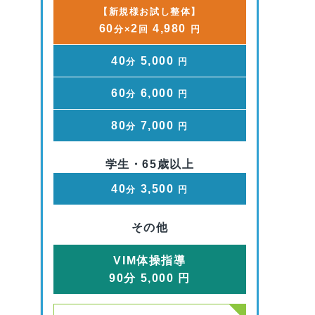
【新規様お試し整体】
60
2
4,980
分×
回
円
40
5,000
分
円
60
6,000
分
円
80
7,000
分
円
学生・65歳以上
40
3,500
分
円
その他
VIM体操指導
90
分
5,000
円