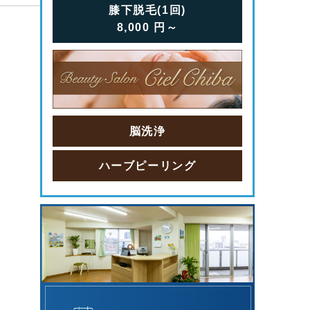
膝下脱毛(1回)
8,000
円
～
脳洗浄
ハーブピーリング