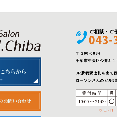
〒 260-0834
千葉市中央区今井2-4-
JR蘇我駅改札を出て
ローソンさんのビル5階
◎ 土・日・