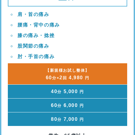
肩・首の痛み
腰痛・背中の痛み
膝の痛み・捻挫
股関節の痛み
肘・手首の痛み
【新規様お試し整体】
60
2
4,980
分×
回
円
40
5,000
分
円
60
6,000
分
円
80
7,000
分
円