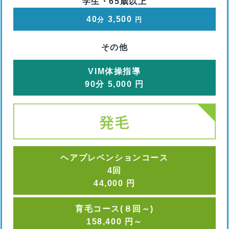
学生・65歳以上
40
3,500
分
円
その他
VIM体操指導
90
分
5,000
円
ヘアプレベンションコース
4回
44,000
円
育毛コース(８回～)
158,400
円
～