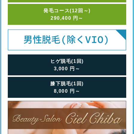
発毛コース(12回～)
290,400
円
～
ヒゲ脱毛(1回)
3,000
円
～
膝下脱毛(1回)
8,000
円
～