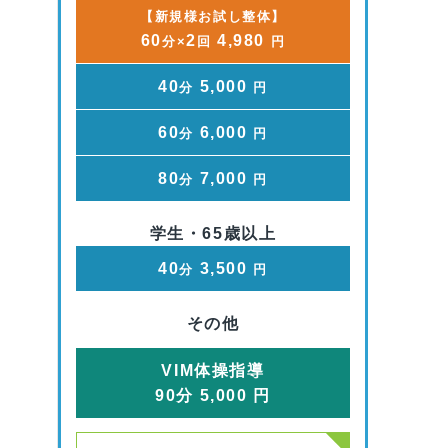
【新規様お試し整体】
60
2
4,980
分×
回
円
40
5,000
分
円
60
6,000
分
円
80
7,000
分
円
学生・65歳以上
40
3,500
分
円
その他
VIM体操指導
90
分
5,000
円