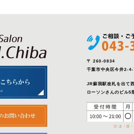
〒 260-0834
千葉市中央区今井2-4-
JR蘇我駅改札を出て
ローソンさんのビル5階
◎ 土・日・