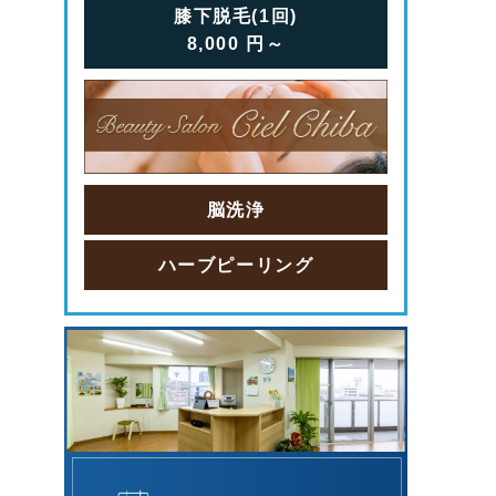
膝下脱毛(1回)
8,000
円
～
脳洗浄
ハーブピーリング