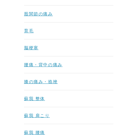
股関節の痛み
育毛
脳梗塞
腰痛・背中の痛み
膝の痛み・捻挫
蘇我 整体
蘇我 肩こり
蘇我 腰痛