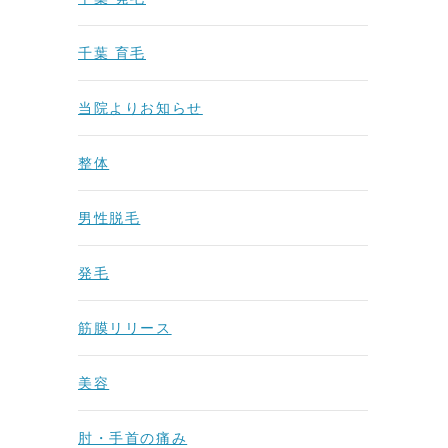
千葉 育毛
当院よりお知らせ
整体
男性脱毛
発毛
筋膜リリース
美容
肘・手首の痛み