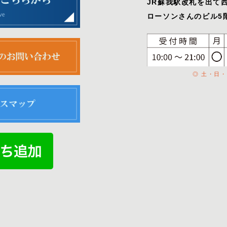
JR蘇我駅改札を出て
ローソンさんのビル5階
◎ 土・日・