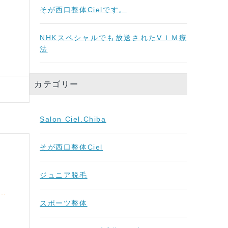
そが西口整体Cielです。
NHKスペシャルでも放送されたVＩＭ療
法
カテゴリー
Salon Ciel.Chiba
そが西口整体Ciel
ジュニア脱毛
スポーツ整体