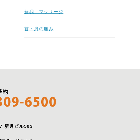
蘇我 マッサージ
首・肩の痛み
7 新月ビル503