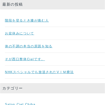
最新の投稿
階段を登るとき膝が痛む人
お盆休みについて
体の不調の本当の原因を知る
そが西口整体Cielです。
NHKスペシャルでも放送されたVＩＭ療法
カテゴリー
Salon Ciel.Chiba