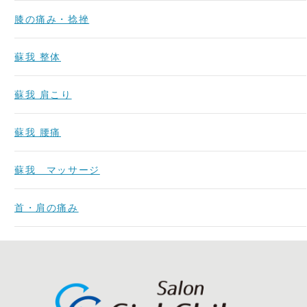
膝の痛み・捻挫
蘇我 整体
蘇我 肩こり
蘇我 腰痛
蘇我 マッサージ
首・肩の痛み