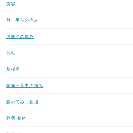
美容
肘・手首の痛み
股関節の痛み
育毛
脳梗塞
腰痛・背中の痛み
膝の痛み・捻挫
蘇我 整体