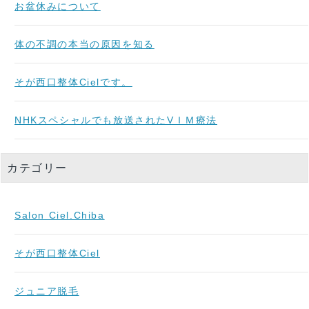
お盆休みについて
体の不調の本当の原因を知る
そが西口整体Cielです。
NHKスペシャルでも放送されたVＩＭ療法
カテゴリー
Salon Ciel.Chiba
そが西口整体Ciel
ジュニア脱毛