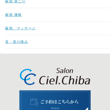
蘇我 肩こり
蘇我 腰痛
蘇我 マッサージ
首・肩の痛み