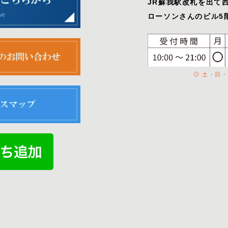
JR蘇我駅改札を出て
ローソンさんのビル5階
◎ 土・日・