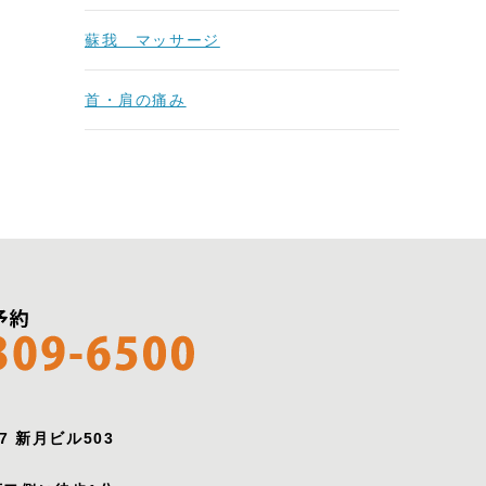
蘇我 マッサージ
首・肩の痛み
7 新月ビル503