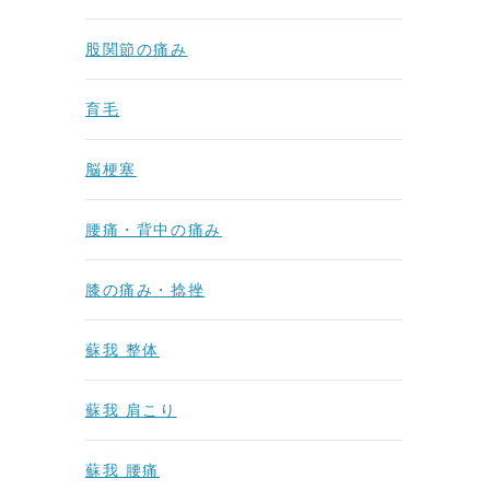
股関節の痛み
育毛
脳梗塞
腰痛・背中の痛み
膝の痛み・捻挫
蘇我 整体
蘇我 肩こり
蘇我 腰痛