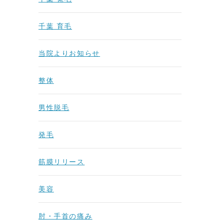
千葉 育毛
当院よりお知らせ
整体
男性脱毛
発毛
筋膜リリース
美容
肘・手首の痛み