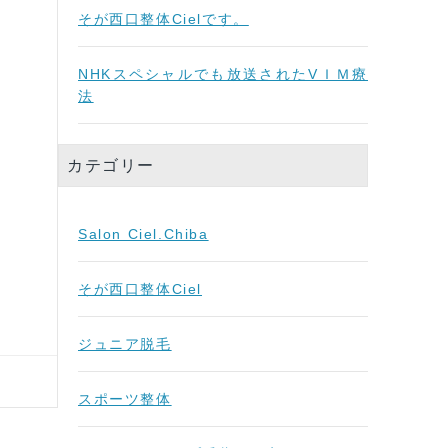
そが西口整体Cielです。
NHKスペシャルでも放送されたVＩＭ療
法
カテゴリー
Salon Ciel.Chiba
そが西口整体Ciel
ジュニア脱毛
スポーツ整体