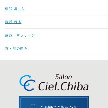
蘇我 肩こり
蘇我 腰痛
蘇我 マッサージ
首・肩の痛み