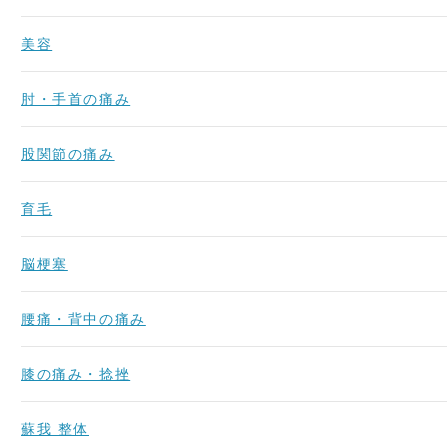
美容
肘・手首の痛み
股関節の痛み
育毛
脳梗塞
腰痛・背中の痛み
膝の痛み・捻挫
蘇我 整体