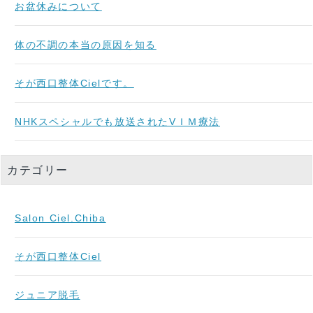
お盆休みについて
体の不調の本当の原因を知る
そが西口整体Cielです。
NHKスペシャルでも放送されたVＩＭ療法
カテゴリー
Salon Ciel.Chiba
そが西口整体Ciel
ジュニア脱毛