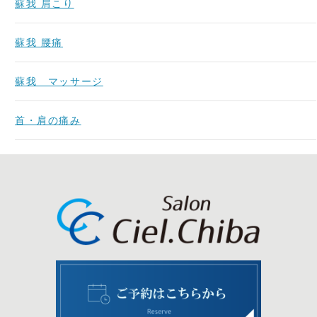
蘇我 肩こり
蘇我 腰痛
蘇我 マッサージ
首・肩の痛み